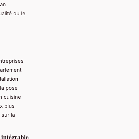
san
alité ou le
ntreprises
partement
allation
la pose
n cuisine
x plus
 sur la
 intégrable