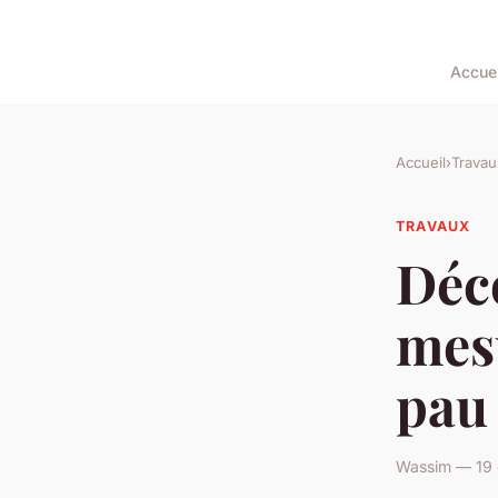
Accuei
Accueil
›
Travau
TRAVAUX
Déco
mesu
pau
Wassim — 19 