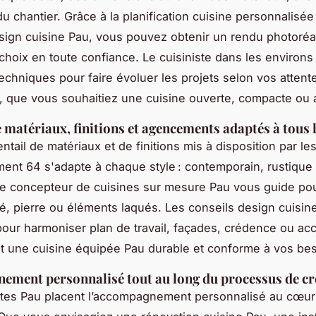
u chantier. Grâce à la planification cuisine personnalisée
sign cuisine Pau, vous pouvez obtenir un rendu photoréal
 choix en toute confiance. Le cuisiniste dans les environ
techniques pour faire évoluer les projets selon vos attent
, que vous souhaitiez une cuisine ouverte, compacte ou a
 matériaux, finitions et agencements adaptés à tous l
ntail de matériaux et de finitions mis à disposition par les
ent 64 s'adapte à chaque style : contemporain, rustique
 Le concepteur de cuisines sur mesure Pau vous guide pou
ifié, pierre ou éléments laqués. Les conseils design cuisin
pour harmoniser plan de travail, façades, crédence ou ac
it une cuisine équipée Pau durable et conforme à vos bes
ment personnalisé tout au long du processus de cr
stes Pau placent l’accompagnement personnalisé au cœur