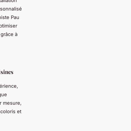
allation
rsonnalisé
niste Pau
ptimiser
 grâce à
isines
érience,
aque
r mesure,
coloris et