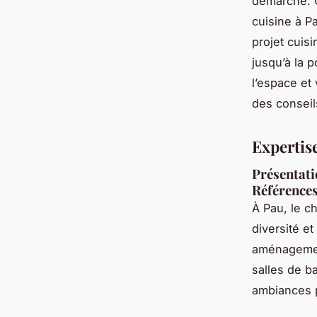
démarche. Q
cuisine à P
projet cuis
jusqu’à la 
l’espace et
des conseil
Expertise
Présentati
Référence
À Pau, le c
diversité et
aménagemen
salles de b
ambiances po