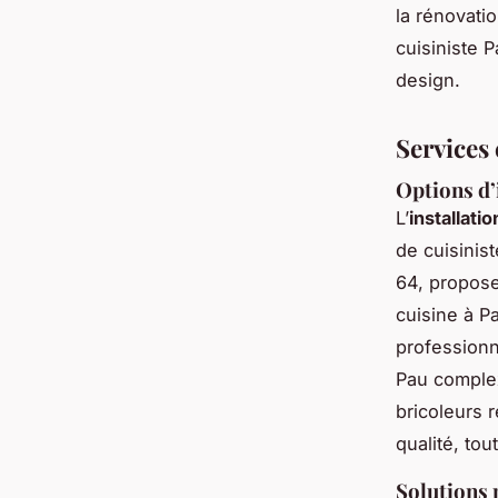
la rénovatio
cuisiniste 
design.
Services
Options d’
L’
installati
de cuisinis
64, proposen
cuisine à P
professionn
Pau complex
bricoleurs 
qualité, tou
Solutions 