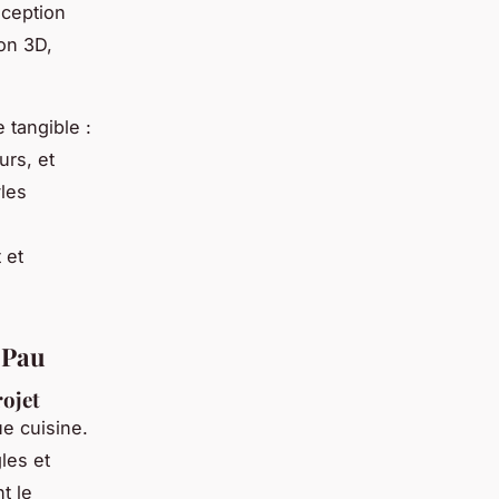
nception
on 3D,
 tangible :
urs, et
yles
 et
 Pau
rojet
e cuisine.
les et
t le