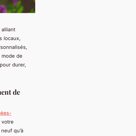
alliant
s locaux,
sonnalisés,
re mode de
pour durer,
ment de
nées-
 votre
 neuf qu’à