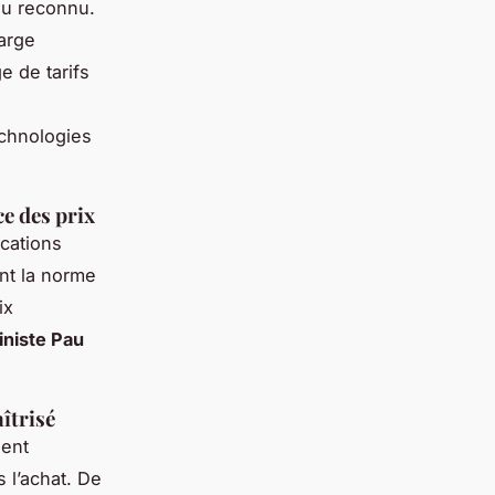
au reconnu.
large
e de tarifs
echnologies
ce des prix
ications
ent la norme
ix
siniste Pau
îtrisé
sent
 l’achat. De