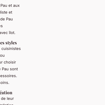
 Pau et aux
iste et
s de Pau
es
vec îlot.
es styles
 cuisinistes
 ou
r choisir
e Pau sont
cessoires.
oins.
éation
 de leur