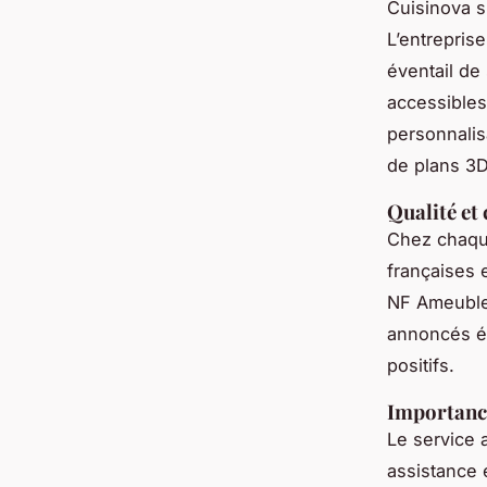
Cuisinova s
L’entreprise
éventail de 
accessibles
personnalis
de plans 3D
Qualité et
Chez chaque 
françaises e
NF Ameublem
annoncés év
positifs.
Importance
Le service 
assistance 