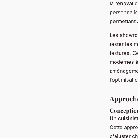
la rénovati
personnalis
permettant 
Les showroo
tester les m
textures. C
modernes à
aménagement
l’optimisat
Approche
Conception
Un
cuisinis
Cette appro
d'ajuster c