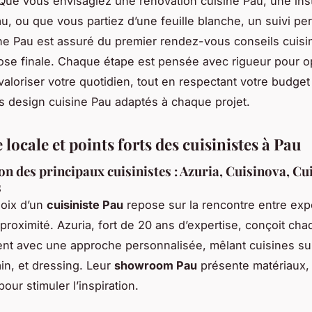
ue vous envisagiez une rénovation cuisine Pau, une inst
au, ou que vous partiez d’une feuille blanche, un suivi pe
ine Pau est assuré du premier rendez-vous conseils cuisi
pose finale. Chaque étape est pensée avec rigueur pour o
 valoriser votre quotidien, tout en respectant votre budget
s design cuisine Pau adaptés à chaque projet.
 locale et points forts des cuisinistes à Pau
on des principaux cuisinistes : Azuria, Cuisinova, Cu
s
hoix d’un
cuisiniste Pau
repose sur la rencontre entre exp
 proximité. Azuria, fort de 20 ans d’expertise, conçoit ch
t avec une approche personnalisée, mêlant cuisines su
ain, et dressing. Leur
showroom Pau
présente matériaux, 
ur stimuler l’inspiration.