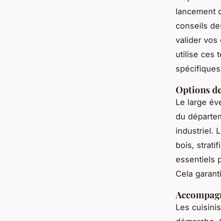
lancement d
conseils de
valider vos
utilise ces 
spécifiques
Options de
Le large éve
du départem
industriel.
bois, strat
essentiels 
Cela garant
Accompagne
Les cuisini