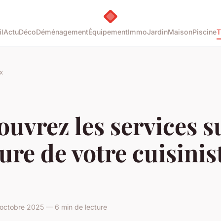
l
Actu
Déco
Déménagement
Équipement
Immo
Jardin
Maison
Piscine
T
x
uvrez les services s
re de votre cuisinis
octobre 2025 — 6 min de lecture