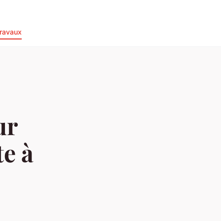
ravaux
ur
te à