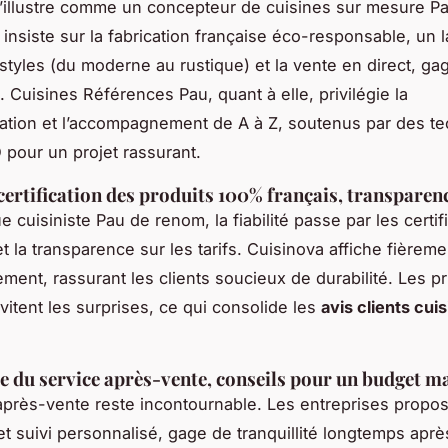
’illustre comme un concepteur de cuisines sur mesure P
 insiste sur la fabrication française éco-responsable, un 
styles (du moderne au rustique) et la vente en direct, gag
. Cuisines Références Pau, quant à elle, privilégie la
ation et l’accompagnement de A à Z, soutenus par des t
 pour un projet rassurant.
 certification des produits 100% français, transparen
cuisiniste Pau de renom, la fiabilité passe par les certif
t la transparence sur les tarifs. Cuisinova affiche fièrem
ent, rassurant les clients soucieux de durabilité. Les pr
itent les surprises, ce qui consolide les
avis clients cui
 du service après-vente, conseils pour un budget ma
après-vente reste incontournable. Les entreprises propo
et suivi personnalisé, gage de tranquillité longtemps après