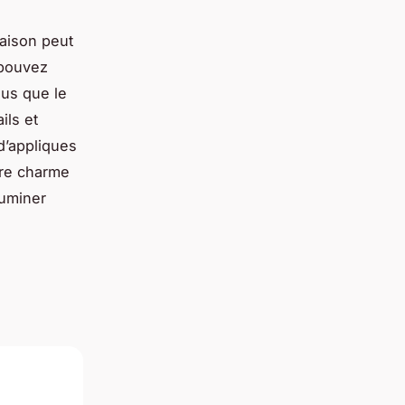
maison peut
 pouvez
ous que le
ils et
 d’appliques
pre charme
luminer