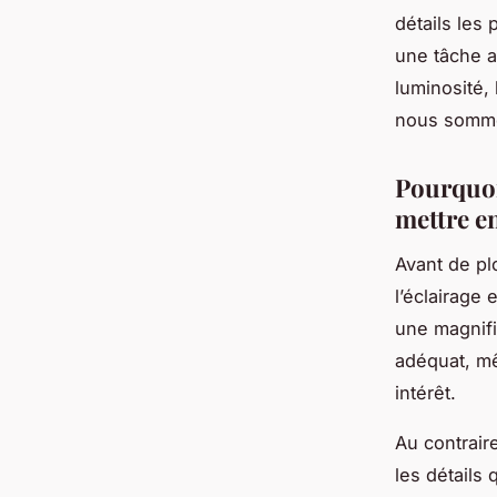
détails les 
une tâche a
luminosité, 
nous somme
Pourquoi
mettre e
Avant de pl
l’éclairage
une magnifi
adéquat, mê
intérêt.
Au contrair
les détails