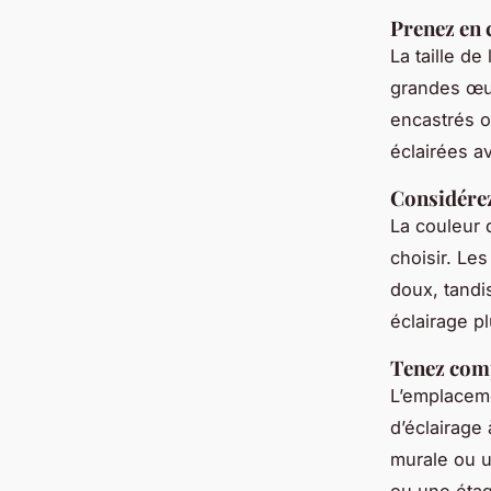
Prenez en 
La taille de
grandes œuv
encastrés o
éclairées a
Considérez
La couleur 
choisir. Le
doux, tandi
éclairage p
Tenez comp
L’emplaceme
d’éclairage
murale ou u