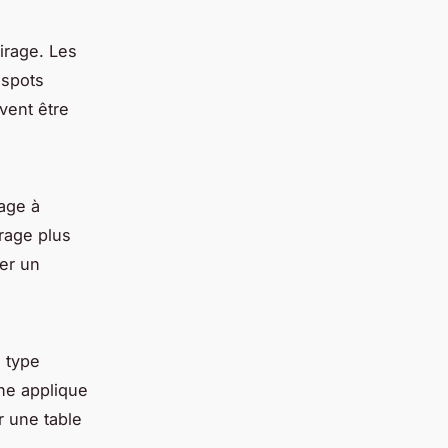
airage. Les
 spots
vent être
rage à
rage plus
er un
 type
une applique
r une table