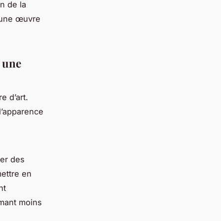
n de la
t une œuvre
r une
e d’art.
l’apparence
rer des
mettre en
nt
mmant moins