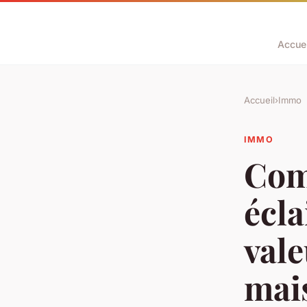
Accuei
Accueil
›
Immo
IMMO
Com
écla
vale
mai