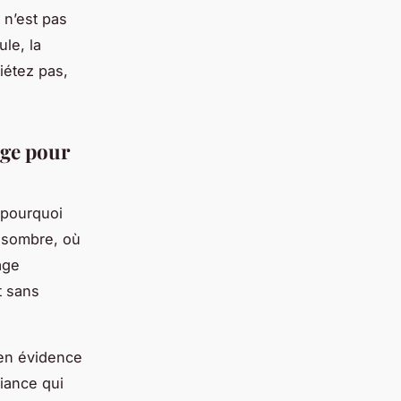
e n’est pas
le, la
uiétez pas,
age pour
 pourquoi
e sombre, où
age
t sans
 en évidence
iance qui