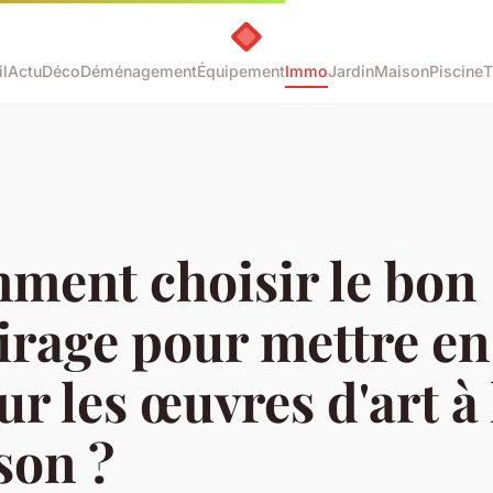
l
Actu
Déco
Déménagement
Équipement
Immo
Jardin
Maison
Piscine
T
ment choisir le bon
irage pour mettre en
ur les œuvres d'art à 
son ?