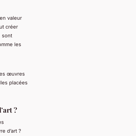
en valeur
ut créer
 sont
comme les
 des œuvres
lles placées
’art ?
es
e d’art ?