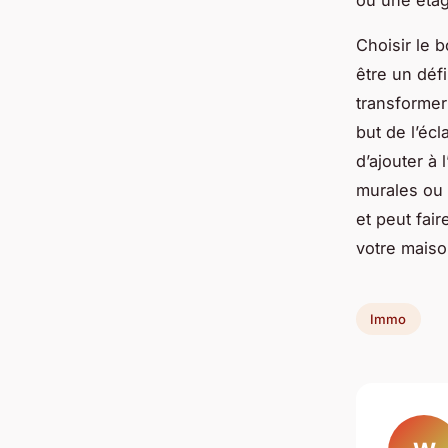
ou une étagè
Choisir le 
être un déf
transformer
but de l’écl
d’ajouter à 
murales ou 
et peut fair
votre maiso
Immo