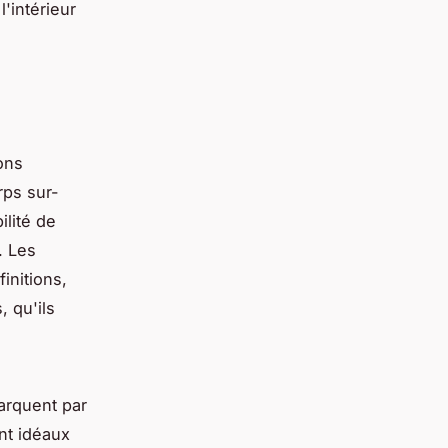
l'intérieur
ons
rps sur-
ilité de
. Les
initions,
 qu'ils
arquent par
nt idéaux