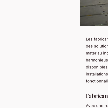
Les fabrica
des solutio
matériau ino
harmonieuse
disponibles
installatio
fonctionnal
Fabrican
Avec une ro