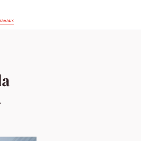
ravaux
la
x