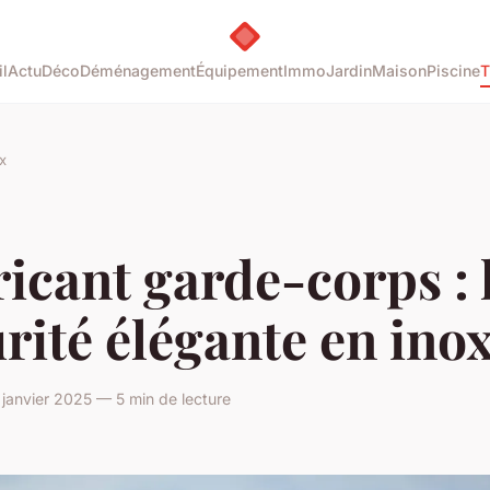
l
Actu
Déco
Déménagement
Équipement
Immo
Jardin
Maison
Piscine
T
x
icant garde-corps : 
rité élégante en ino
anvier 2025 — 5 min de lecture