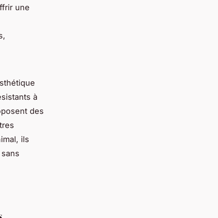
frir une
s,
esthétique
sistants à
oposent des
utres
imal, ils
t sans
s