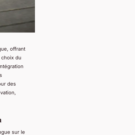
ue, offrant
e choix du
intégration
s
our des
vation,
m
ngue sur le