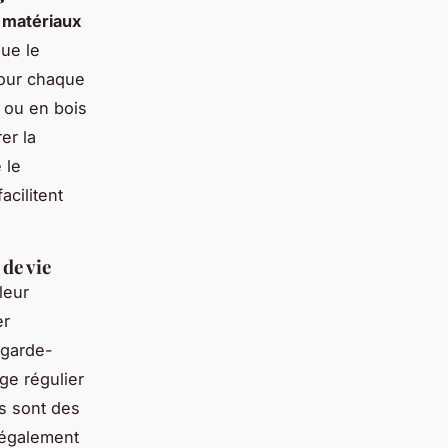
x
matériaux
que le
pour chaque
 ou en bois
er la
 le
acilitent
de vie
leur
er
 garde-
age régulier
ns sont des
 également