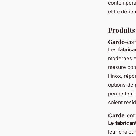
contempora
et l'extérie
Produits 
Garde-corp
Les
fabrica
modernes et
mesure comb
l'inox, rép
options de p
permettent 
soient rési
Garde-corp
Le
fabrican
leur chaleu