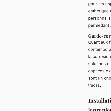
pour les es
esthétique 
personnalis
permettant 
Garde-corp
Quant aux
contemporai
la corrosio
solutions d
espaces exté
sont un cho
tracas.
Installat
Instructio