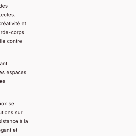
 des
tectes.
réativité et
garde-corps
le contre
rant
 les espaces
les
nox se
utions sur
sistance à la
égant et