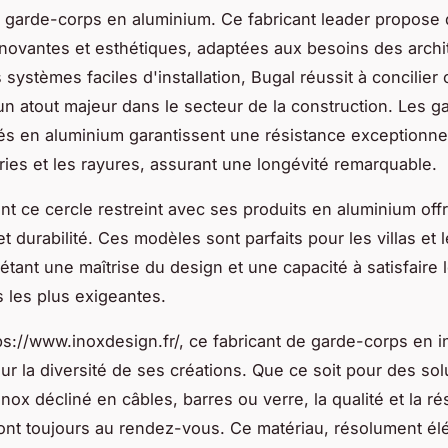
garde-corps en aluminium. Ce fabricant leader propose
nnovantes et esthétiques, adaptées aux besoins des archi
systèmes faciles d'installation, Bugal réussit à concilier c
, un atout majeur dans le secteur de la construction. Les 
s en aluminium garantissent une résistance exceptionnel
ries et les rayures, assurant une longévité remarquable.
int ce cercle restreint avec ses produits en aluminium off
t durabilité. Ces modèles sont parfaits pour les villas et
létant une maîtrise du design et une capacité à satisfaire 
 les plus exigeantes.
ps://www.inoxdesign.fr/, ce fabricant de garde-corps en i
ur la diversité de ses créations. Que ce soit pour des sol
ox décliné en câbles, barres ou verre, la qualité et la ré
ont toujours au rendez-vous. Ce matériau, résolument él