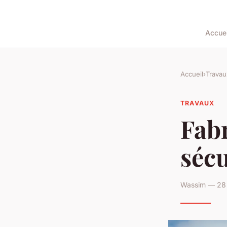
Accuei
Accueil
›
Travau
TRAVAUX
Fabr
sécu
Wassim — 28 j