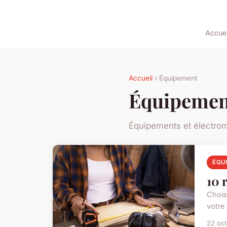
Accuei
Accueil
› Équipement
Équipemen
Équipements et électro
ÉQU
10 
Choisi
votre
22 oc