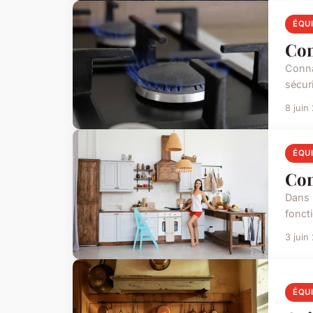
ÉQU
Com
Conna
sécur
8 juin
ÉQU
Con
Dans 
foncti
3 juin
ÉQU