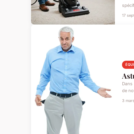
spécif
17 se
ÉQU
Ast
Dans 
de not
3 mar