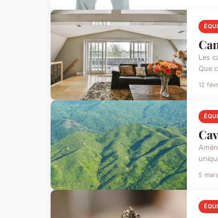
ÉQU
Can
Les ca
Que ce
12 fév
ÉQU
Cav
Aména
uniqu
5 mar
ÉQU