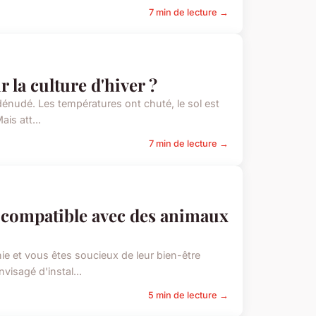
7 min de lecture →
la culture d'hiver ?
n dénudé. Les températures ont chuté, le sol est
is att...
7 min de lecture →
 compatible avec des animaux
e et vous êtes soucieux de leur bien-être
visagé d'instal...
5 min de lecture →