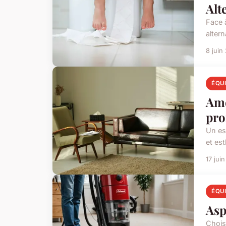
Alt
Face 
alter
8 juin
ÉQU
Amé
pro
Un es
et es
17 jui
ÉQU
Asp
Chois