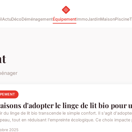
l
Actu
Déco
Déménagement
Équipement
Immo
Jardin
Maison
Piscine
T
t
ménager
IPEMENT
raisons d'adopter le linge de lit bio pou
r du linge de lit bio transcende le simple confort. Il s'agit d'adopt
 peau, tout en réduisant l'empreinte écologique. Ce choix impacte p
tobre 2025