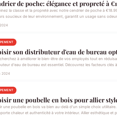
drier de poche: élégance et propreté à €
nez la classe et la propreté avec notre cendrier de poche à €18.9
rs soucieux de leur environnement, garantit un usage sans odeur 
 2024
IPEMENT
isir son distributeur d'eau de bureau op
cherchez à améliorer le bien-être de vos employés tout en réduisa
ibuteur d'eau de bureau est essentiel. Découvrez les facteurs clés 
n 2024
IPEMENT
isir une poubelle en bois pour allier styl
r une poubelle en bois va bien au-delà d'un simple choix utilitaire
porte chaleur et authenticité à votre intérieur. Allier esthétique et p.