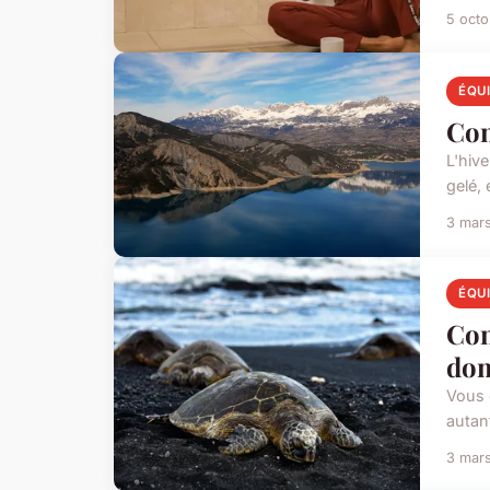
5 oct
ÉQU
Com
L'hive
gelé,
3 mar
ÉQU
Com
dom
Vous 
autant
3 mar