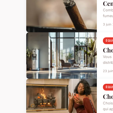
Cen
Combi
fumeu
3 juin
ÉQU
Cho
Vous 
distr
23 jui
ÉQU
Cho
Choisi
qui ap