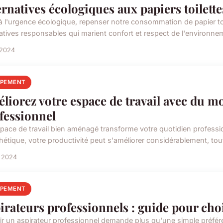
ernatives écologiques aux papiers toilette
à l'urgence écologique, repenser notre consommation de papier toi
natives responsables qui marient confort et respect de l'environnem
 2024
IPEMENT
liorez votre espace de travail avec du m
fessionnel
pace de travail bien aménagé transforme votre quotidien profess
thétique, votre productivité peut s'améliorer considérablement, tout
n 2024
IPEMENT
irateurs professionnels : guide pour choi
ir un aspirateur professionnel demande plus qu'une simple préf