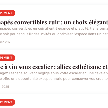
IPEMENT
apés convertibles cuir : un choix élégant
napés convertibles en cuir allient élégance et praticité, transform
 soit pour accueillir des invités ou optimiser l'espace dans un petit
rier 2025
IPEMENT
e à vin sous escalier : alliez esthétisme et
gez l'espace souvent négligé sous votre escalier en une cave à vin
e offre une opportunité exceptionnelle pour conserver vos crus tou
s 2025
IPEMENT