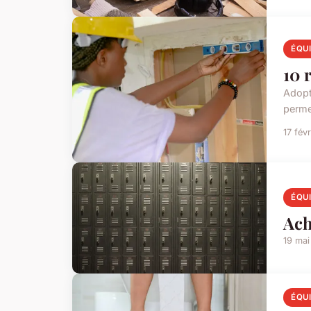
ÉQU
10 
Adopt
perme
17 fév
ÉQU
Ach
19 ma
ÉQU