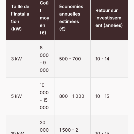
Coû
Taille de
Économies
t
Retour sur
l'installa
annuelles
moy
investissem
tion
estimées
en
ent (années)
(kW)
(€)
(€)
6
000
3 kW
500 - 700
10 - 14
- 9
000
10
000
5 kW
800 - 1 000
10 - 15
- 15
000
20
000
1 500 - 2
10 kW
10 - 15