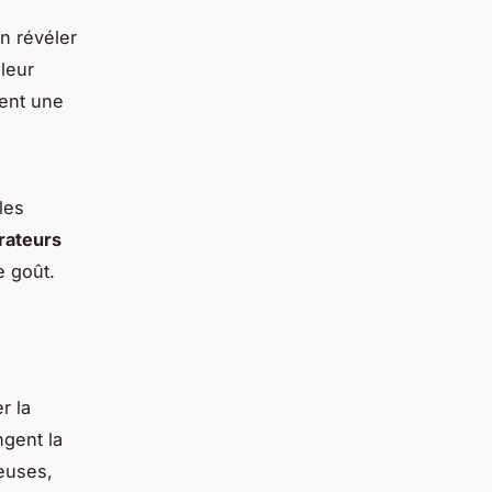
n révéler
leur
ment une
les
rateurs
e goût.
r la
ngent la
euses,