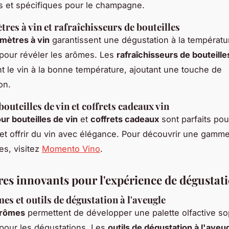
 et spécifiques pour le champagne.
es à vin et rafraîchisseurs de bouteilles
mètres à vin
garantissent une dégustation à la températur
 pour révéler les arômes. Les
rafraîchisseurs de bouteille
t le vin à la bonne température, ajoutant une touche de
on.
outeilles de vin et coffrets cadeaux vin
ur bouteilles de vin
et
coffrets cadeaux
sont parfaits pou
 et offrir du vin avec élégance. Pour découvrir une gamme
es, visitez
Momento Vino
.
res innovants pour l'expérience de dégustat
es et outils de dégustation à l'aveugle
arômes
permettent de développer une palette olfactive so
 pour les dégustations. Les
outils de dégustation à l'aveu