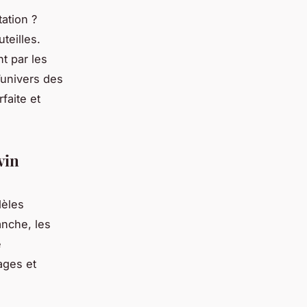
ation ?
teilles.
t par les
’univers des
faite et
vin
dèles
anche, les
e
ages et