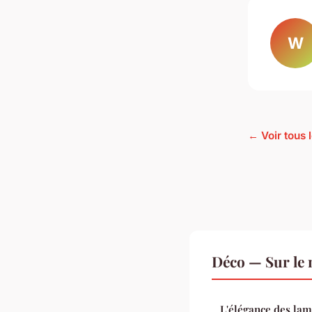
W
← Voir tous 
Déco — Sur le
L'élégance des la