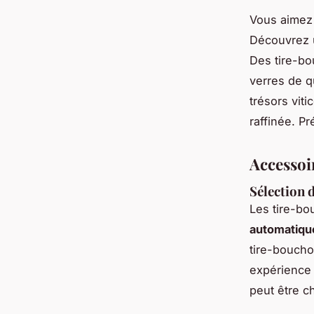
Vous aimez 
Découvrez u
Des tire-bo
verres de q
trésors vit
raffinée. P
Accessoi
Sélection 
Les tire-bo
automatiqu
tire-bouch
expérience 
peut être c