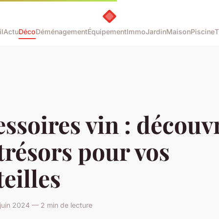
l
Actu
Déco
Déménagement
Équipement
Immo
Jardin
Maison
Piscine
T
ssoires vin : découv
trésors pour vos
eilles
uin 2024 — 2 min de lecture