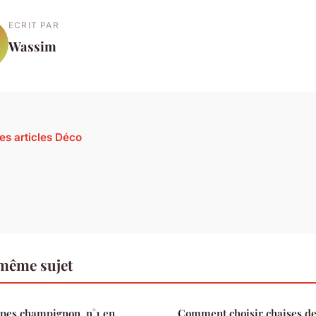
ECRIT PAR
Wassim
les articles Déco
 même sujet
mpes champignon, n°1 en
Comment choisir chaises de