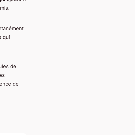
amis.
antanément
s qui
ules de
es
ience de