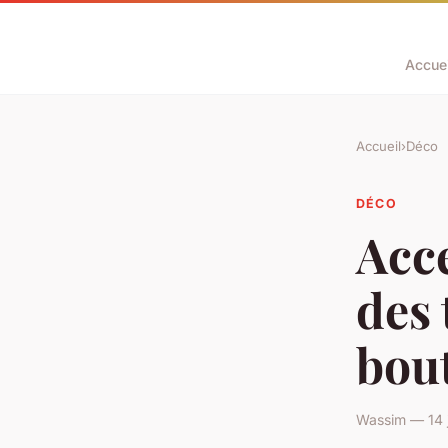
Accuei
Accueil
›
Déco
DÉCO
Acce
des 
bout
Wassim — 14 j