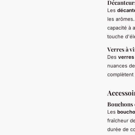
Décanteurs
Les
décant
les arômes.
capacité à 
touche d'él
Verres à vi
Des
verres 
nuances de
complètent 
Accessoir
Bouchons d
Les
boucho
fraîcheur d
durée de co