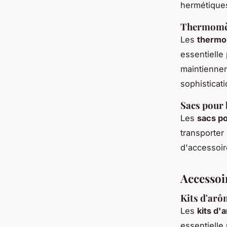
hermétiques
Thermomètr
Les
thermo
essentielle
maintiennen
sophisticati
Sacs pour b
Les
sacs po
transporter
d'accessoir
Accessoi
Kits d'arôm
Les
kits d'
essentielle